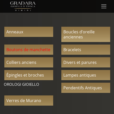
Anneaux
Boucles d’oreille
anciennes
Boutons de manchette
Bracelets
Colliers anciens
Divers et parures
Épingles et broches
Lampes antiques
OROLOGI GIOIELLO
Pendentifs Antiques
Verres de Murano